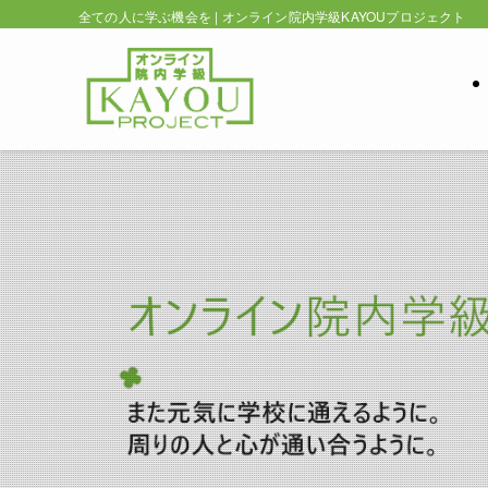
全ての人に学ぶ機会を | オンライン院内学級KAYOUプロジェクト